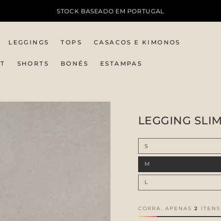
STOCK BASEADO EM PORTUGAL
LEGGINGS
TOPS
CASACOS E KIMONOS
IT
SHORTS
BONÉS
ESTAMPAS
LEGGING SLI
S
M
L
CORRA, APENAS
2
ITENS