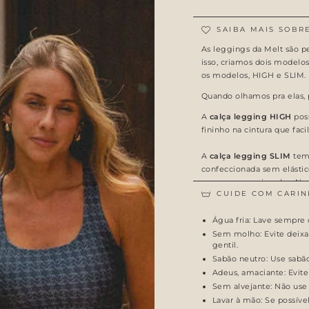
SAIBA MAIS SOBR
As leggings da Melt são p
isso, criamos dois modelo
os modelos, HIGH e SLIM.
Quando olhamos pra elas, 
A
calça legging HIGH
poss
fininho na cintura que faci
A
calça legging SLIM
tem
confeccionada sem elástico
como uma meia calça. Na p
CUIDE COM CARIN
passa ela se ajusta ao cor
Água fria: Lave sempre 
Sem molho: Evite deixa
gentil.
Sabão neutro: Use sabão
Adeus, amaciante: Evite
Sem alvejante: Não use a
Lavar à mão: Se possíve