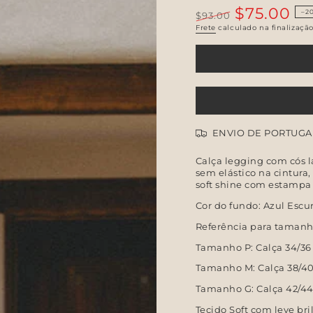
$75.00
–2
$93.00
Preço
Preço
Frete
calculado na finalizaçã
regular
de
venda
ENVIO DE PORTUGA
Calça legging com cós 
sem elástico na cintur
soft shine com estampa 
Cor do fundo: Azul Escu
Referência para tamanh
Tamanho P: Calça 34/36
Tamanho M: Calça 38/4
Tamanho G: Calça 42/4
Tecido Soft com leve br