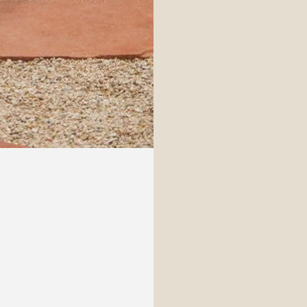
Login necessário
Entre na sua conta para adicionar produtos à sua lista de desejo
e visualizar os itens salvos anteriormente.
Conecte-se