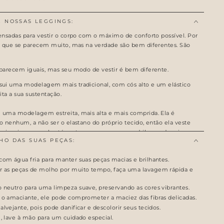
E NOSSAS LEGGINGS:
ensadas para vestir o corpo com o máximo de conforto possível. Por
s que se parecem muito, mas na verdade são bem diferentes. São
parecem iguais, mas seu modo de vestir é bem diferente.
ui uma modelagem mais tradicional, com cós alto e um elástico
lita a sua sustentação.
 uma modelagem estreita, mais alta e mais comprida. Ela é
 nenhum, a não ser o elastano do próprio tecido, então ela veste
rimeira prova ela até custa para passar no quadril, mas depois que
HO DAS SUAS PEÇAS:
po como uma segunda pele. Super valoriza as formas femininas. ♥️
com água fria para manter suas peças macias e brilhantes.
r as peças de molho por muito tempo, faça uma lavagem rápida e
 neutro para uma limpeza suave, preservando as cores vibrantes.
 o amaciante, ele pode comprometer a maciez das fibras delicadas.
lvejante, pois pode danificar e descolorir seus tecidos.
l, lave à mão para um cuidado especial.