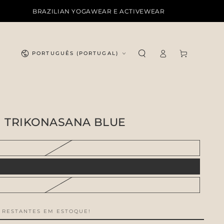
BRAZILIAN YOGAWEAR E ACTIVEWEAR
Iniciar
Idioma
Carrinho
PORTUGUÊS (PORTUGAL)
sessão
M TRIKONASANA BLUE
 RESTANTES EM ESTOQUE!