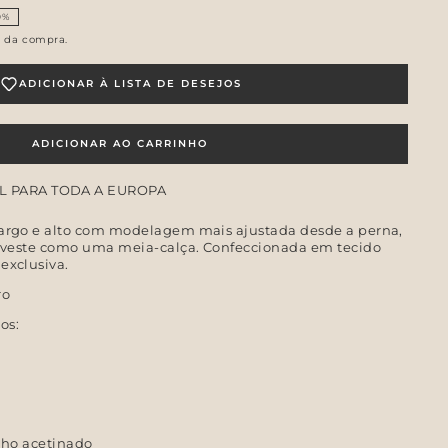
0%
o da compra.
ADICIONAR À LISTA DE DESEJOS
ADICIONAR AO CARRINHO
L PARA TODA A EUROPA
largo e alto com modelagem mais ajustada desde a perna,
a, veste como uma meia-calça. Confeccionada em tecido
exclusiva.
ro
os:
0
4
ilho acetinado