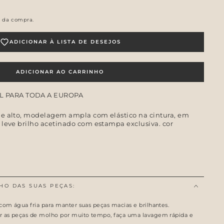
o da compra.
ADICIONAR À LISTA DE DESEJOS
ADICIONAR AO CARRINHO
L PARA TODA A EUROPA
e alto, modelagem ampla com elástico na cintura, em
leve brilho acetinado com estampa exclusiva. cor
HO DAS SUAS PEÇAS:
com água fria para manter suas peças macias e brilhantes.
r as peças de molho por muito tempo, faça uma lavagem rápida e