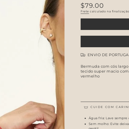
$79.00
Preço
regular
Frete
calculado na finalizaçã
ENVIO DE PORTUGA
Bermuda com cós largo 
tecido super macio com 
vermelho
CUIDE COM CARIN
Água fria: Lave sempre 
Sem molho: Evite deixa
gentil.