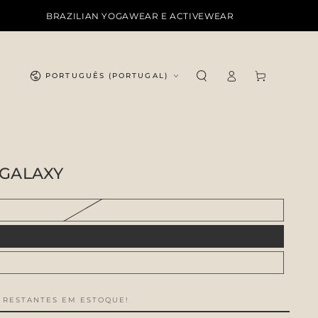
BRAZILIAN YOGAWEAR E ACTIVEWEAR
Iniciar
Idioma
Carrinho
PORTUGUÊS (PORTUGAL)
sessão
 GALAXY
 RESTANTES EM ESTOQUE!