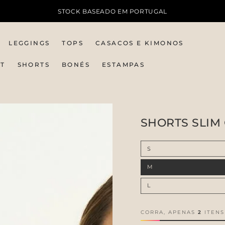
STOCK BASEADO EM PORTUGAL
LEGGINGS
TOPS
CASACOS E KIMONOS
IT
SHORTS
BONÉS
ESTAMPAS
SHORTS SLIM
S
M
L
CORRA, APENAS
2
ITENS