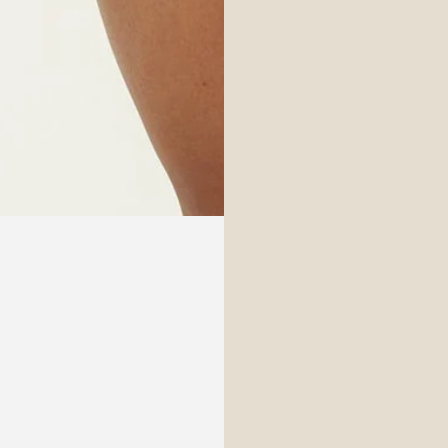
Login necessário
Entre na sua conta para adicionar produtos à sua lista de desejo
e visualizar os itens salvos anteriormente.
Conecte-se