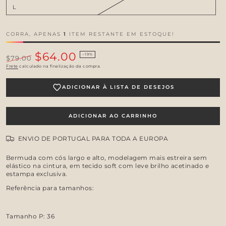
L
CORRA, APENAS
1
ITEM RESTANTE EM ESTOQUE!
$64.00
–19%
$79.00
Preço
Preço
Frete
calculado na finalização da compra.
regular
de
venda
ADICIONAR À LISTA DE DESEJOS
ADICIONAR AO CARRINHO
ENVIO DE PORTUGAL PARA TODA A EUROPA
Bermuda com cós largo e alto, modelagem mais estreira sem
elástico na cintura, em tecido soft com leve brilho acetinado e
estampa exclusiva.
Referência para tamanhos:
Tamanho P: 36