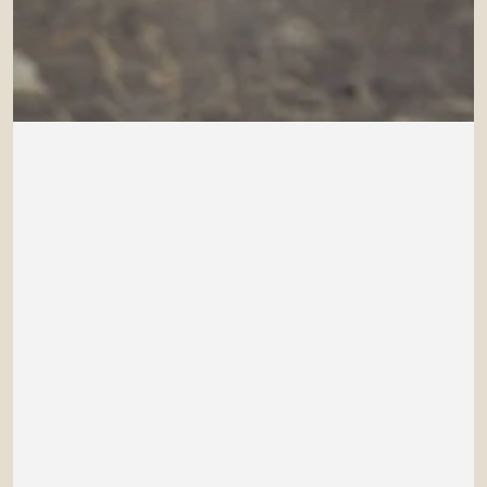
Login necessário
Entre na sua conta para adicionar produtos à sua lista
de desejos e visualizar os itens salvos anteriormente.
Conecte-se