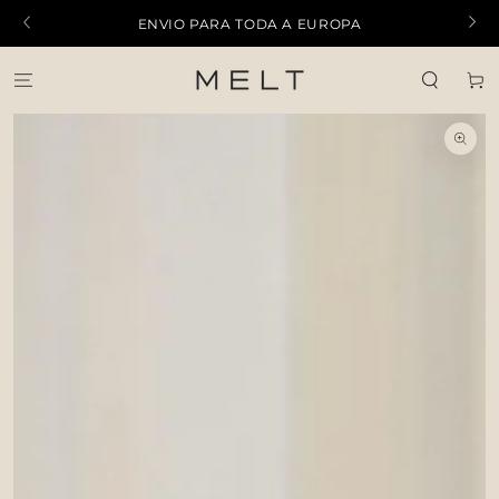
IR PARA O
ENVIO PARA TODA A EUROPA
CONTEÚDO
Carrinh
PULAR PARA
INFORMAÇÕES DO
PRODUTO