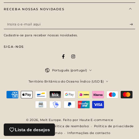
RECEBA NOSSAS NOVIDADES
Insira
o
Cadastre-se para receber nossas novidades.
e-
SIGA-NOS
mail
aqui
Facebook
Instagram
Idioma
Português (portugal)
País/região
Território Britânico do Oceano Índico (USD $)
Métodos
de
Pagamento
© 2026,
Melt Europe
. Feito por Haute E-commerce
Política de reembolso
Política de privacidade
Com tecnologia Shopify
Lista de desejos
Política de envio
Informações de contacto