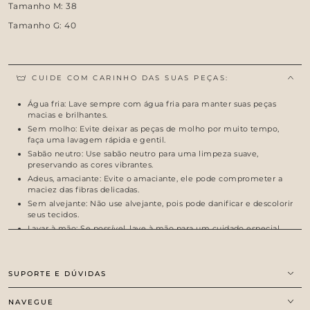
Tamanho M: 38
Tamanho G: 40
CUIDE COM CARINHO DAS SUAS PEÇAS:
Água fria: Lave sempre com água fria para manter suas peças
macias e brilhantes.
Sem molho: Evite deixar as peças de molho por muito tempo,
faça uma lavagem rápida e gentil.
Sabão neutro: Use sabão neutro para uma limpeza suave,
preservando as cores vibrantes.
Adeus, amaciante: Evite o amaciante, ele pode comprometer a
maciez das fibras delicadas.
Sem alvejante: Não use alvejante, pois pode danificar e descolorir
seus tecidos.
Lavar à mão: Se possível, lave à mão para um cuidado especial.
Com essas dicas, suas peças delicadas permanecerão lindas e
durarão por muito tempo.
SUPORTE E DÚVIDAS
NAVEGUE