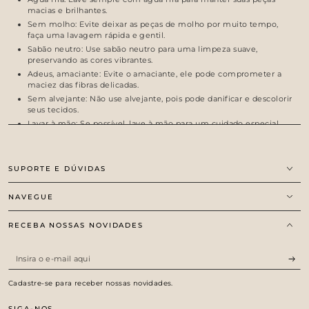
macias e brilhantes.
Sem molho: Evite deixar as peças de molho por muito tempo,
faça uma lavagem rápida e gentil.
Sabão neutro: Use sabão neutro para uma limpeza suave,
preservando as cores vibrantes.
Adeus, amaciante: Evite o amaciante, ele pode comprometer a
maciez das fibras delicadas.
Sem alvejante: Não use alvejante, pois pode danificar e descolorir
seus tecidos.
Lavar à mão: Se possível, lave à mão para um cuidado especial.
Com essas dicas, suas peças delicadas permanecerão lindas e
durarão por muito tempo.
SUPORTE E DÚVIDAS
NAVEGUE
RECEBA NOSSAS NOVIDADES
Insira
o
Cadastre-se para receber nossas novidades.
e-
SIGA-NOS