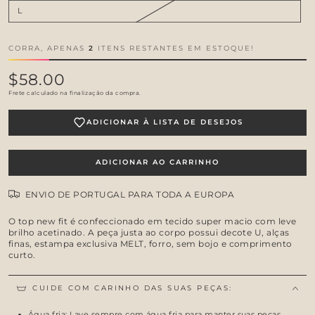
L
CORRA, APENAS
2
ITENS RESTANTES EM ESTOQUE!
$58.00
Preço
regular
Frete
calculado na finalização da compra.
ADICIONAR À LISTA DE DESEJOS
ADICIONAR AO CARRINHO
ENVIO DE PORTUGAL PARA TODA A EUROPA
O
top new fit
é confeccionado em
tecido
super macio com leve
brilho acetinado
. A peça justa ao corpo possui decote U, alças
finas, estampa exclusiva MELT, forro, sem bojo e comprimento
curto.
CUIDE COM CARINHO DAS SUAS PEÇAS:
Água fria: Lave sempre com água fria para manter suas peças