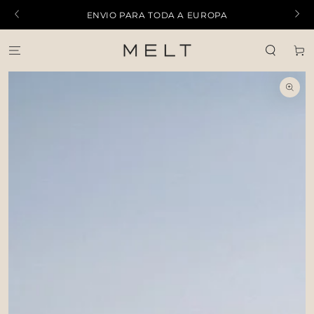
IR PARA O
ENVIO PARA TODA A EUROPA
CONTEÚDO
Carrinh
PULAR PARA
INFORMAÇÕES DO
PRODUTO