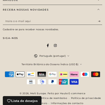
NAVEGUE
RECEBA NOSSAS NOVIDADES
Insira
o
Cadastre-se para receber nossas novidades.
e-
SIGA-NOS
mail
aqui
Facebook
Instagram
Idioma
Português (portugal)
País/região
Território Britânico do Oceano Índico (USD $)
Métodos
de
Pagamento
© 2026,
Melt Europe
. Feito por Haute E-commerce
Política de reembolso
Política de privacidade
Com tecnologia Shopify
Lista de desejos
Política de envio
Informações de contacto