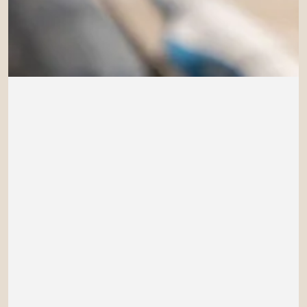
Login necessário
Entre na sua conta para adicionar produtos à sua lista
de desejos e visualizar os itens salvos anteriormente.
Conecte-se