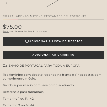
L
CORRA, APENAS
3
ITENS RESTANTES EM ESTOQUE!
$75.00
Preço
regular
Frete
calculado na finalização da compra.
ADICIONAR À LISTA DE DESEJOS
ADICIONAR AO CARRINHO
ENVIO DE PORTUGAL PARA TODA A EUROPA
Top feminino com decote redondo na frente e Y nas costas com
comprimento médio.
Tecido super macio com leve brilho acetinado.
Referência para tamanhos:
Tamanho 1 ou P: 42
Tamanho 2 ou M: 44