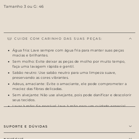
Tamanho 3 ou G: 46
CUIDE COM CARINHO DAS SUAS PEÇAS:
Água fria: Lave sempre com água fria para manter suas peças
macias e brilhantes.
Sem molho: Evite deixar as peças de molho por muito tempo,
faça uma lavagem rápida e gentil.
Sabão neutro: Use sabão neutro para uma limpeza suave,
preservando as cores vibrantes.
Adeus, amaciante: Evite o amaciante, ele pode comprometer a
maciez das fibras delicadas.
Sem alvejante: Não use alvejante, pois pode danificar e descolorir
seus tecidos.
Lavar à mão: Se possível, lave à mão para um cuidado especial.
Com essas dicas, suas peças delicadas permanecerão lindas e
durarão por muito tempo.
SUPORTE E DÚVIDAS