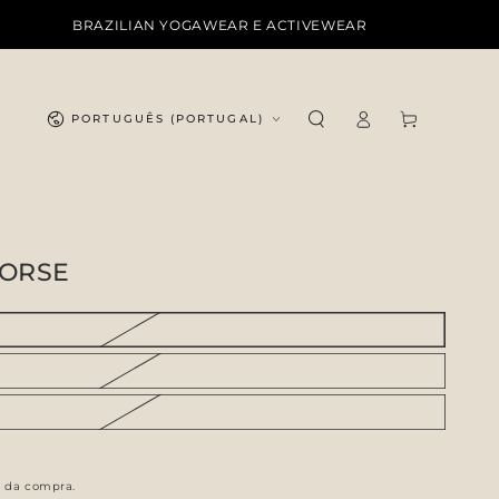
BRAZILIAN YOGAWEAR E ACTIVEWEAR
Idioma
Iniciar
Carrinho
PORTUGUÊS (PORTUGAL)
sessão
HORSE
o da compra.