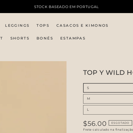
STOCK BASEADO EM PORTUGAL
LEGGINGS
TOPS
CASACOS E KIMONOS
IT
SHORTS
BONÉS
ESTAMPAS
TOP Y WILD 
S
M
L
$56.00
Preço
ESGOTADO
regular
Frete
calculado na finalizaçã