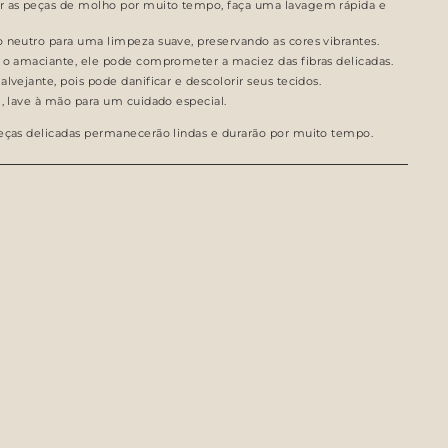
r as peças de molho por muito tempo, faça uma lavagem rápida e
 neutro para uma limpeza suave, preservando as cores vibrantes.
 o amaciante, ele pode comprometer a maciez das fibras delicadas.
lvejante, pois pode danificar e descolorir seus tecidos.
l, lave à mão para um cuidado especial.
peças delicadas permanecerão lindas e durarão por muito tempo.