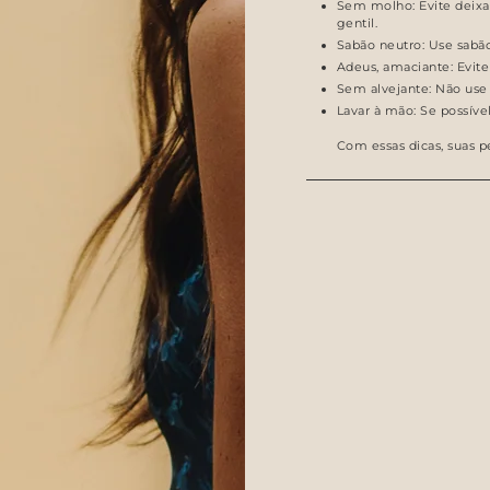
Sem molho: Evite deixa
gentil.
Sabão neutro: Use sabão
Adeus, amaciante: Evite
Sem alvejante: Não use a
Lavar à mão: Se possíve
Com essas dicas, suas 