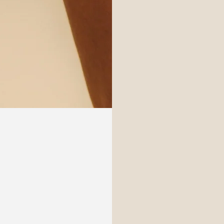
Login necessário
Entre na sua conta para adicionar produtos à sua lista de desejo
e visualizar os itens salvos anteriormente.
Conecte-se