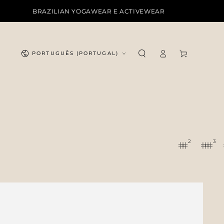
BRAZILIAN YOGAWEAR E ACTIVEWEAR
Idioma
Iniciar
Carrinho
PORTUGUÊS (PORTUGAL)
sessão
2
3
Shorts
High
Clay