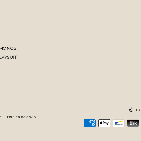
Login necessário
Entre na sua conta para adicionar produtos à sua lista de desejo
e visualizar os itens salvos anteriormente.
Conecte-se
IMONOS
LAYSUIT
Idiom
Po
e
Política de envio
Métodos
de
Pagamento