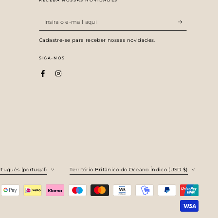
Insira
s
o
Cadastre-se para receber nossas novidades.
e-
SIGA-NOS
mail
aqui
Facebook
Instagram
a
País/região
rtuguês (portugal)
Território Britânico do Oceano Índico (USD $)