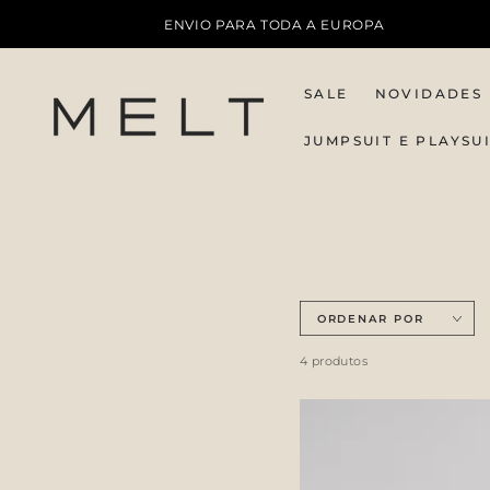
IR PARA O
ENVIO PARA TODA A EUROPA
CONTEÚDO
SALE
NOVIDADES
JUMPSUIT E PLAYSU
ORDENAR POR
4 produtos
Legging
Slim
Clay