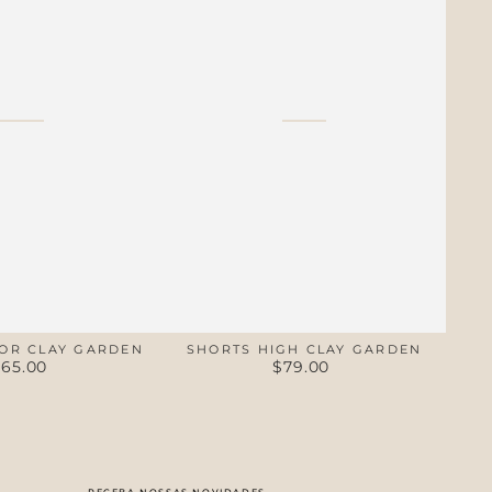
Garden
OR CLAY GARDEN
SHORTS HIGH CLAY GARDEN
$65.00
$79.00
Preço
Preço
regular
regular
RECEBA NOSSAS NOVIDADES