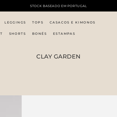
STOCK BASEADO EM PORTUGAL
LEGGINGS
TOPS
CASACOS E KIMONOS
IT
SHORTS
BONÉS
ESTAMPAS
COLEÇÃO:
CLAY GARDEN
Top
Top
New
nadador
Fit
Clay